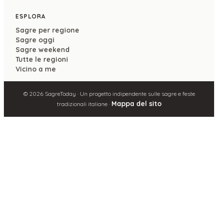
ESPLORA
Sagre per regione
Sagre oggi
Sagre weekend
Tutte le regioni
Vicino a me
©
2026
SagreToday · Un progetto indipendente sulle sagre e feste
Mappa del sito
tradizionali italiane ·