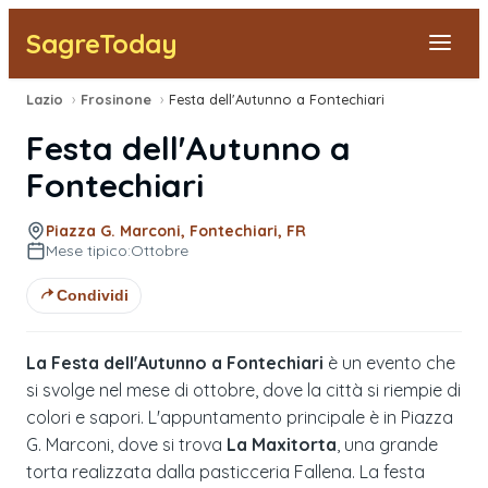
SagreToday
Lazio
›
Frosinone
›
Festa dell'Autunno a Fontechiari
Segnala una sagra
Festa dell'Autunno a
Tutte le Sagre
Fontechiari
Vicino a Me
Piazza G. Marconi, Fontechiari, FR
Mese tipico:
Ottobre
Condividi
La Festa dell'Autunno a Fontechiari
è un evento che
si svolge nel mese di ottobre, dove la città si riempie di
colori e sapori. L'appuntamento principale è in Piazza
G. Marconi, dove si trova
La Maxitorta
, una grande
torta realizzata dalla pasticceria Fallena. La festa