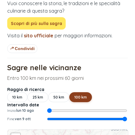
Vuoi conoscere la storia, le tradizioni e le specialità
culinarie di questa sagra?
Scopri di più sulla sagra
Visita il
sito ufficiale
per maggiori informazioni.
Condividi
Sagre nelle vicinanze
Entro 100 km nei prossimi 60 giorni
Raggio di ricerca
10
km
25
km
50
km
100
km
Intervallo date
Inizio:
lun 10 ago
Fine:
ven 9 ott