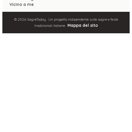
Vicino a me
©
2026
SagreToday · Un progetto indipendente sulle sagre e feste
Mappa del sito
tradizionali italiane ·