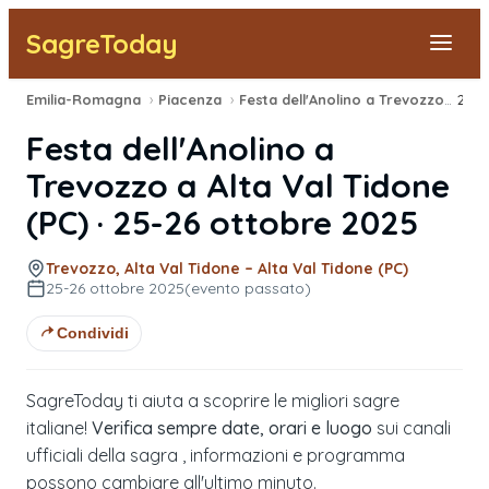
SagreToday
Emilia-Romagna
›
Piacenza
›
Festa dell'Anolino a Trevozzo
›
2025
Segnala una sagra
Festa dell'Anolino a
Tutte le Sagre
Trevozzo
a
Alta Val Tidone
(
PC
) ·
25-26 ottobre 2025
Vicino a Me
Trevozzo, Alta Val Tidone – Alta Val Tidone (PC)
25-26 ottobre 2025
(evento passato)
Condividi
SagreToday ti aiuta a scoprire le migliori sagre
italiane!
Verifica sempre date, orari e luogo
sui canali
ufficiali della sagra , informazioni e programma
possono cambiare all'ultimo minuto.