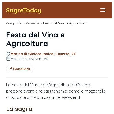
SagreToday
Campania
›
Caserta
›
Festa del Vino e Agricoltura
Segnala una sagra
Festa del Vino e
Tutte le Sagre
Agricoltura
Vicino a Me
Marina di Gioiosa Ionica, Caserta, CE
Mese tipico:
Novembre
Condividi
La Festa del Vino e dell'Agricoltura di Caserta
propone eventi enogastronomici come la mozzarella
di bufala e altre attrazioni nel week end.
La sagra