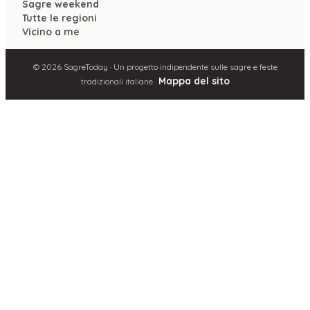
Sagre weekend
Tutte le regioni
Vicino a me
©
2026
SagreToday · Un progetto indipendente sulle sagre e feste
Mappa del sito
tradizionali italiane ·