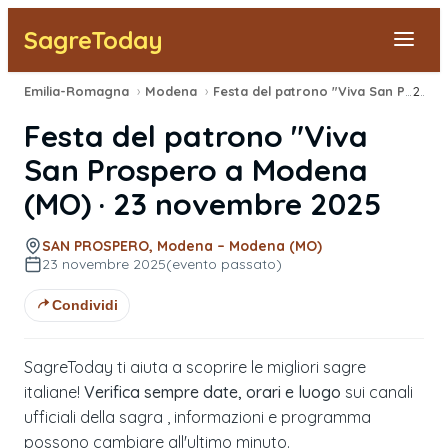
SagreToday
Emilia-Romagna
›
Modena
›
Festa del patrono "Viva San Prospero
2025
Segnala una sagra
Festa del patrono "Viva
Tutte le Sagre
San Prospero
a
Modena
(
MO
) ·
23 novembre 2025
Vicino a Me
SAN PROSPERO, Modena – Modena (MO)
23 novembre 2025
(evento passato)
Condividi
SagreToday ti aiuta a scoprire le migliori sagre
italiane!
Verifica sempre date, orari e luogo
sui canali
ufficiali della sagra , informazioni e programma
possono cambiare all'ultimo minuto.