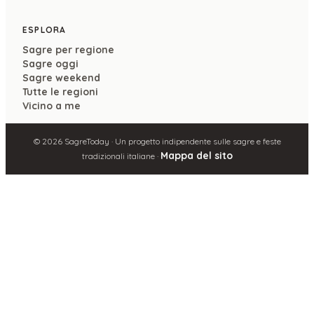
ESPLORA
Sagre per regione
Sagre oggi
Sagre weekend
Tutte le regioni
Vicino a me
©
2026
SagreToday · Un progetto indipendente sulle sagre e feste
Mappa del sito
tradizionali italiane ·