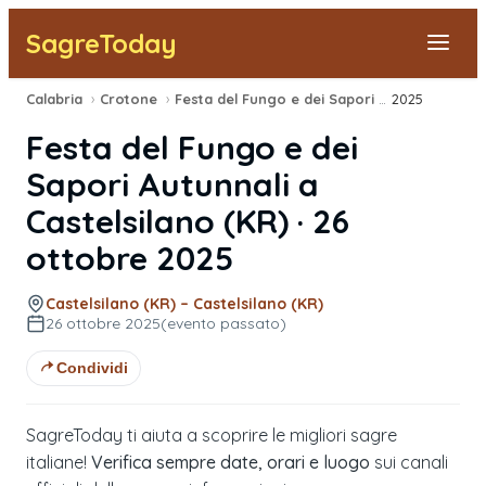
SagreToday
Calabria
›
Crotone
›
Festa del Fungo e dei Sapori Autunnali
2025
›
Segnala una sagra
Festa del Fungo e dei
Tutte le Sagre
Sapori Autunnali
a
Castelsilano
(
KR
) ·
26
Vicino a Me
ottobre 2025
Castelsilano (KR) – Castelsilano (KR)
26 ottobre 2025
(evento passato)
Condividi
SagreToday ti aiuta a scoprire le migliori sagre
italiane!
Verifica sempre date, orari e luogo
sui canali