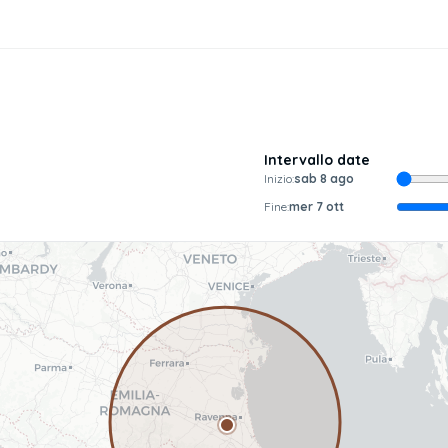
Intervallo date
Inizio:
sab 8 ago
Fine:
mer 7 ott