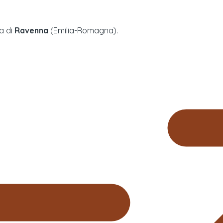
a di
Ravenna
(
Emilia-Romagna
).