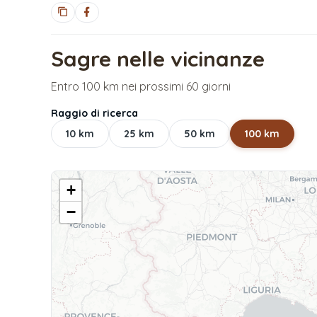
Sagre nelle vicinanze
Entro 100 km nei prossimi 60 giorni
Raggio di ricerca
10
km
25
km
50
km
100
km
+
−