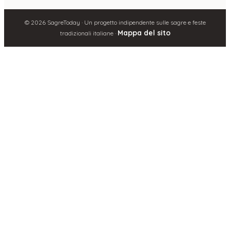
©
2026
SagreToday · Un progetto indipendente sulle sagre e feste
Mappa del sito
tradizionali italiane ·