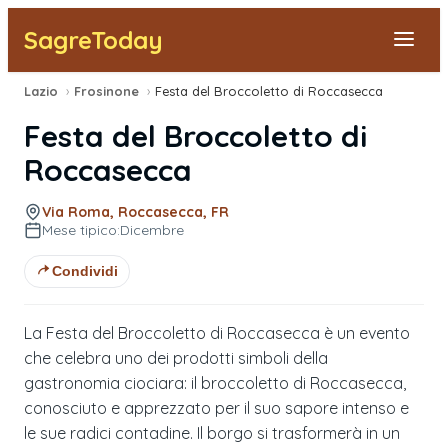
SagreToday
Lazio
›
Frosinone
›
Festa del Broccoletto di Roccasecca
Segnala una sagra
Festa del Broccoletto di
Tutte le Sagre
Roccasecca
Vicino a Me
Via Roma, Roccasecca, FR
Mese tipico:
Dicembre
Condividi
La Festa del Broccoletto di Roccasecca è un evento
che celebra uno dei prodotti simboli della
gastronomia ciociara: il broccoletto di Roccasecca,
conosciuto e apprezzato per il suo sapore intenso e
le sue radici contadine. Il borgo si trasformerà in un