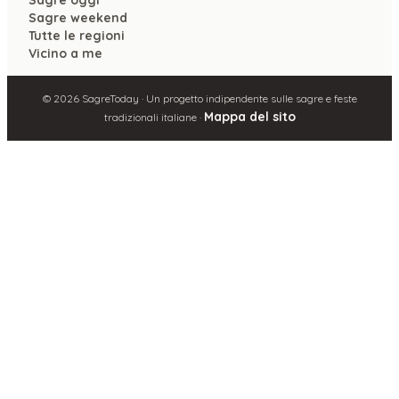
Sagre weekend
Tutte le regioni
Vicino a me
©
2026
SagreToday · Un progetto indipendente sulle sagre e feste
Mappa del sito
tradizionali italiane ·