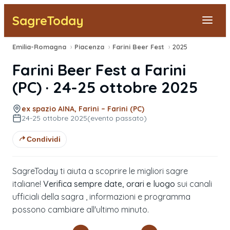
SagreToday
Emilia-Romagna
›
Piacenza
›
Farini Beer Fest
›
2025
Segnala una sagra
Farini Beer Fest
a
Farini
Tutte le Sagre
(
PC
) ·
24-25 ottobre 2025
Vicino a Me
ex spazio AINA, Farini – Farini (PC)
24-25 ottobre 2025
(evento passato)
Condividi
SagreToday ti aiuta a scoprire le migliori sagre
italiane!
Verifica sempre date, orari e luogo
sui canali
ufficiali della sagra , informazioni e programma
possono cambiare all'ultimo minuto.