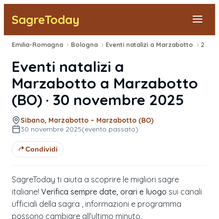
SagreToday
Emilia-Romagna
›
Bologna
›
Eventi natalizi a Marzabotto
›
2025
Segnala una sagra
Eventi natalizi a
Tutte le Sagre
Marzabotto
a
Marzabotto
(
BO
) ·
30 novembre 2025
Vicino a Me
Sibano, Marzabotto – Marzabotto (BO)
30 novembre 2025
(evento passato)
Condividi
SagreToday ti aiuta a scoprire le migliori sagre
italiane!
Verifica sempre date, orari e luogo
sui canali
ufficiali della sagra , informazioni e programma
possono cambiare all'ultimo minuto.