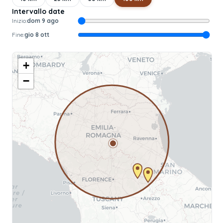
Intervallo date
Inizio:
dom 9 ago
Fine:
gio 8 ott
+
−