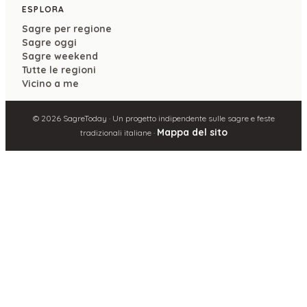
ESPLORA
Sagre per regione
Sagre oggi
Sagre weekend
Tutte le regioni
Vicino a me
©
2026
SagreToday · Un progetto indipendente sulle sagre e feste
Mappa del sito
tradizionali italiane ·