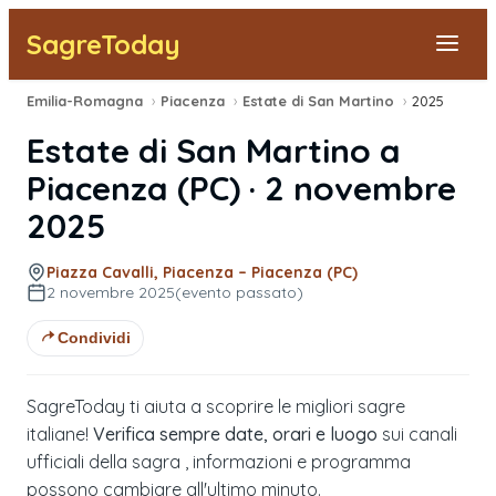
SagreToday
Emilia-Romagna
›
Piacenza
›
Estate di San Martino
›
2025
Segnala una sagra
Estate di San Martino
a
Tutte le Sagre
Piacenza
(
PC
) ·
2 novembre
2025
Vicino a Me
Piazza Cavalli, Piacenza – Piacenza (PC)
2 novembre 2025
(evento passato)
Condividi
SagreToday ti aiuta a scoprire le migliori sagre
italiane!
Verifica sempre date, orari e luogo
sui canali
ufficiali della sagra , informazioni e programma
possono cambiare all'ultimo minuto.