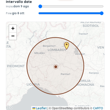
Intervallo date
Inizio:
dom 9 ago
Fine:
gio 8 ott
+
−
|
© OpenStreetMap contributors ©
Leaflet
CARTO