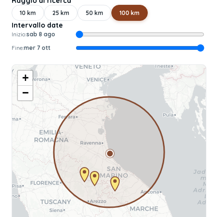
Raggio di ricerca
10
km
25
km
50
km
100
km
Intervallo date
Inizio:
sab 8 ago
Fine:
mer 7 ott
+
−