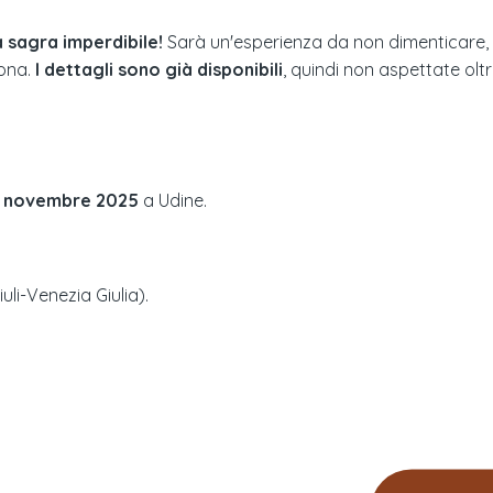
 sagra imperdibile!
Sarà un'esperienza da non dimenticare, co
zona.
I dettagli sono già disponibili
, quindi non aspettate olt
 novembre 2025
a
Udine
.
iuli-Venezia Giulia
).