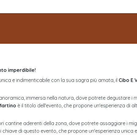
to imperdibile!
unica e indimenticabile con la sua sagra più amata, il
Cibo E 
noramica, immersa nella natura, dove potrete degustare i miglio
Martino
è il titolo dell'evento, che propone un'esperienza di alt
ri cantine aderenti della zona, dove potrete assaggiare i miglio
i chiave di questo evento, che propone un'esperienza unica e i