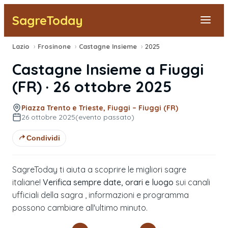
SagreToday
Lazio
›
Frosinone
›
Castagne Insieme
›
2025
Segnala una sagra
Castagne Insieme
a
Fiuggi
Tutte le Sagre
(
FR
) ·
26 ottobre 2025
Vicino a Me
Piazza Trento e Trieste, Fiuggi – Fiuggi (FR)
26 ottobre 2025
(evento passato)
Condividi
SagreToday ti aiuta a scoprire le migliori sagre
italiane!
Verifica sempre date, orari e luogo
sui canali
ufficiali della sagra , informazioni e programma
possono cambiare all'ultimo minuto.