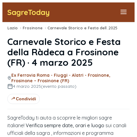
SagreToday
Lazio
›
Frosinone
›
Carnevale Storico e Festa della Ràdeca
2025
›
Segnala una sagra
Carnevale Storico e Festa
Tutte le Sagre
della Ràdeca
a
Frosinone
(
FR
) ·
4 marzo 2025
Vicino a Me
Ex Ferrovia Roma - Fiuggi - Alatri - Frosinone,
Frosinone – Frosinone (FR)
4 marzo 2025
(evento passato)
Condividi
SagreToday ti aiuta a scoprire le migliori sagre
italiane!
Verifica sempre date, orari e luogo
sui canali
ufficiali della sagra , informazioni e programma