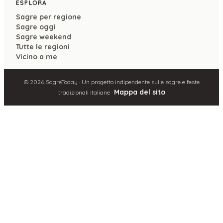
ESPLORA
Sagre per regione
Sagre oggi
Sagre weekend
Tutte le regioni
Vicino a me
©
2026
SagreToday · Un progetto indipendente sulle sagre e feste
Mappa del sito
tradizionali italiane ·