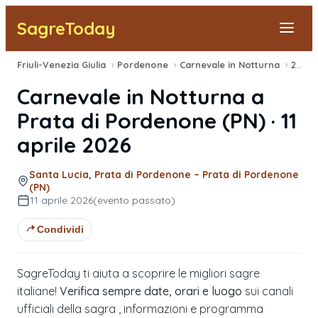
SagreToday
Friuli-Venezia Giulia
›
Pordenone
›
Carnevale in Notturna
›
2026
Segnala una sagra
Carnevale in Notturna
a
Tutte le Sagre
Prata di Pordenone
(
PN
) ·
11
aprile 2026
Vicino a Me
Santa Lucia, Prata di Pordenone – Prata di Pordenone
(PN)
11 aprile 2026
(evento passato)
Condividi
SagreToday ti aiuta a scoprire le migliori sagre
italiane!
Verifica sempre date, orari e luogo
sui canali
ufficiali della sagra , informazioni e programma