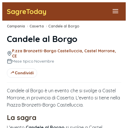
SagreToday
Campania
›
Caserta
›
Candele al Borgo
Segnala una sagra
Candele al Borgo
Tutte le Sagre
P.zza Bronzetti-Borgo Castelluccia, Castel Morrone,
CE
Vicino a Me
Mese tipico:
Novembre
Condividi
Candele al Borgo è un evento che si svolge a Castel
Morrone, in provincia di Caserta. L'evento si tiene nella
Piazza Bronzetti-Borgo Castelluccia.
La sagra
L'evento
Candele al Borgo
si svolge a Castel