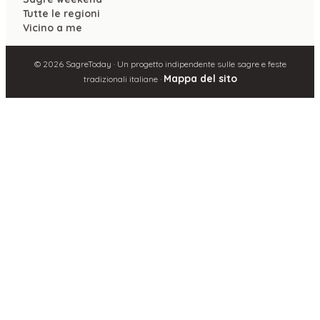
Tutte le regioni
Vicino a me
©
2026
SagreToday · Un progetto indipendente sulle sagre e feste
Mappa del sito
tradizionali italiane ·