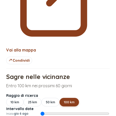
Vai alla mappa
Condividi
Sagre nelle vicinanze
Entro 100 km nei prossimi 60 giorni
Raggio di ricerca
10
km
25
km
50
km
100
km
Intervallo date
Inizio:
gio 6 ago