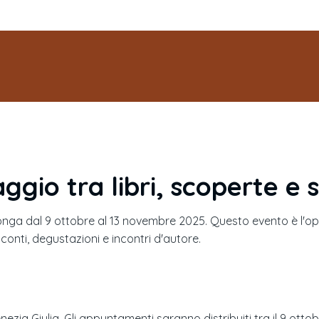
iaggio tra libri, scoperte e 
nga dal 9 ottobre al 13 novembre 2025. Questo evento è l'opp
onti, degustazioni e incontri d'autore.
enezia Giulia. Gli appuntamenti saranno distribuiti tra il 9 otto