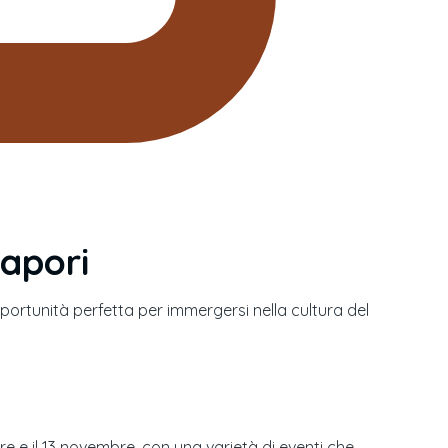
sapori
ortunità perfetta per immergersi nella cultura del
bre e il 13 novembre, con una varietà di eventi che