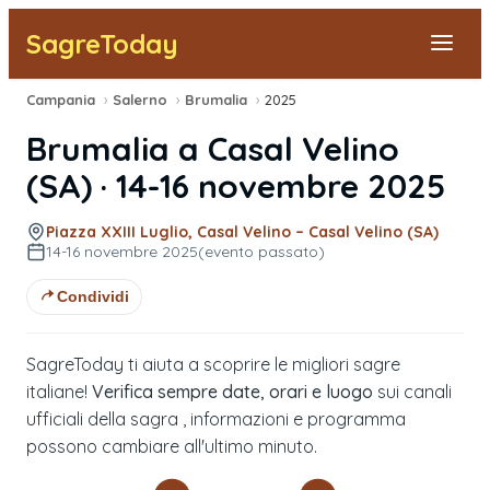
SagreToday
Campania
›
Salerno
›
Brumalia
›
2025
Segnala una sagra
Brumalia
a
Casal Velino
Tutte le Sagre
(
SA
) ·
14-16 novembre 2025
Vicino a Me
Piazza XXIII Luglio, Casal Velino – Casal Velino (SA)
14-16 novembre 2025
(evento passato)
Condividi
SagreToday ti aiuta a scoprire le migliori sagre
italiane!
Verifica sempre date, orari e luogo
sui canali
ufficiali della sagra , informazioni e programma
possono cambiare all'ultimo minuto.