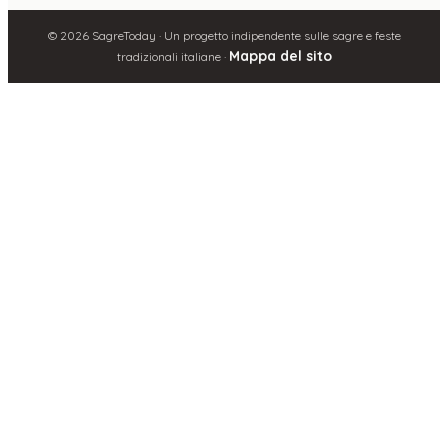
©
2026
SagreToday · Un progetto indipendente sulle sagre e feste
Mappa del sito
tradizionali italiane ·