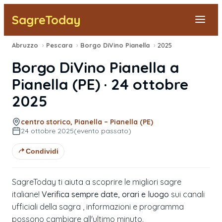
SagreToday
Abruzzo
›
Pescara
›
Borgo DiVino Pianella
›
2025
Segnala una sagra
Borgo DiVino Pianella
a
Tutte le Sagre
Pianella
(
PE
) ·
24 ottobre
2025
Vicino a Me
centro storico, Pianella – Pianella (PE)
24 ottobre 2025
(evento passato)
Condividi
SagreToday ti aiuta a scoprire le migliori sagre
italiane!
Verifica sempre date, orari e luogo
sui canali
ufficiali della sagra , informazioni e programma
possono cambiare all'ultimo minuto.