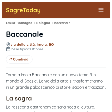
SagreToday
Emilia-Romagna
›
Bologna
›
Baccanale
Segnala una sagra
Baccanale
Tutte le Sagre
via della città, Imola, BO
Mese tipico:
Ottobre
Vicino a Me
Condividi
Torna a Imola Baccanale con un nuovo tema: 'Un
mondo di Spezie'. Le vie della città si trasformeranno
in un grande palcoscenico di storie, sapori e tradizioni.
La sagra
La rassegna gastronomica sarà ricca di cultura,