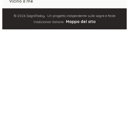
Vicino a me
©
2026
SagreToday · Un progetto indipendente sulle sagre e feste
Mappa del sito
tradizionali italiane ·