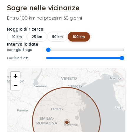
Sagre nelle vicinanze
Entro 100 km nei prossimi 60 giorni
Raggio di ricerca
10
km
25
km
50
km
100
km
Intervallo date
Inizio:
gio 6 ago
Fine:
lun 5 ott
+
−