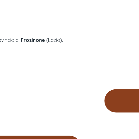
ovincia di
Frosinone
(
Lazio
).