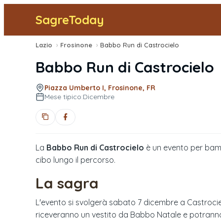
SagreToday
Lazio
›
Frosinone
›
Babbo Run di Castrocielo
Babbo Run di Castrocielo
Piazza Umberto I, Frosinone, FR
Mese tipico:
Dicembre
La
Babbo Run di Castrocielo
è un evento per bamb
cibo lungo il percorso.
La sagra
L'evento si svolgerà sabato 7 dicembre a Castrocielo
riceveranno un vestito da Babbo Natale e potranno go