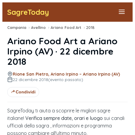
SagreToday
Campania
›
Avellino
›
Ariano Food Art
›
2018
Segnala una sagra
Ariano Food Art
a
Ariano
Tutte le Sagre
Irpino
(
AV
) ·
22 dicembre
2018
Vicino a Me
Rione San Pietro, Ariano Irpino – Ariano Irpino (AV)
22 dicembre 2018
(evento passato)
Condividi
SagreToday ti aiuta a scoprire le migliori sagre
italiane!
Verifica sempre date, orari e luogo
sui canali
ufficiali della sagra , informazioni e programma
possono cambiare all'ultimo minuto.