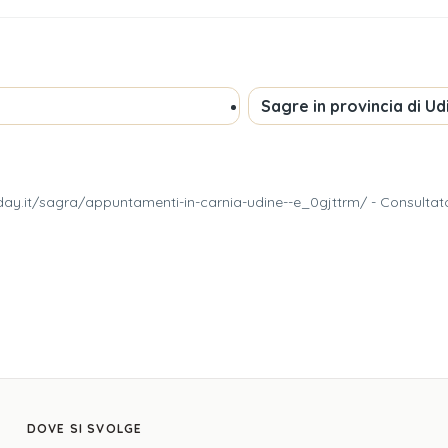
Sagre in provincia di
Ud
ay.it/sagra/appuntamenti-in-carnia-udine--e_0gjttrm/ - Consultat
DOVE SI SVOLGE