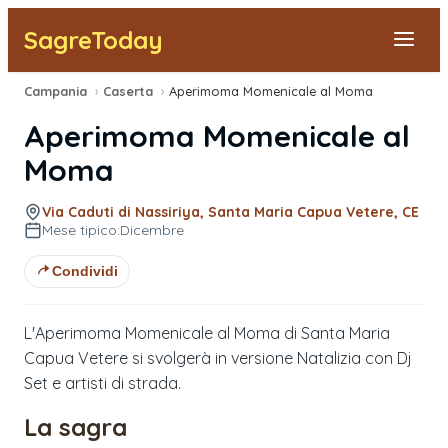
SagreToday
Campania
›
Caserta
›
Aperimoma Momenicale al Moma
Segnala una sagra
Aperimoma Momenicale al
Tutte le Sagre
Moma
Vicino a Me
Via Caduti di Nassiriya, Santa Maria Capua Vetere, CE
Mese tipico:
Dicembre
Condividi
L'Aperimoma Momenicale al Moma di Santa Maria
Capua Vetere si svolgerà in versione Natalizia con Dj
Set e artisti di strada.
La sagra