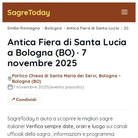
SagreToday
Emilia-Romagna
›
Bologna
›
Antica Fiera di Santa Lucia
›
2025
Segnala una sagra
Antica Fiera di Santa Lucia
Tutte le Sagre
a
Bologna
(
BO
) ·
7
novembre 2025
Vicino a Me
Portico Chiesa di Santa Maria dei Servi, Bologna –
Bologna (BO)
7 novembre 2025
(evento passato)
Condividi
SagreToday ti aiuta a scoprire le migliori sagre
italiane!
Verifica sempre date, orari e luogo
sui canali
ufficiali della sagra , informazioni e programma