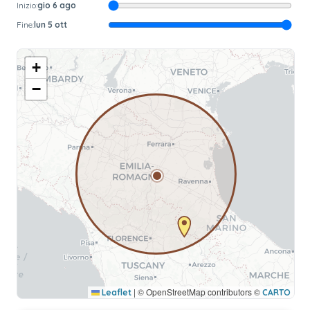
Inizio:
gio 6 ago
Fine:
lun 5 ott
+
−
|
© OpenStreetMap contributors ©
Leaflet
CARTO