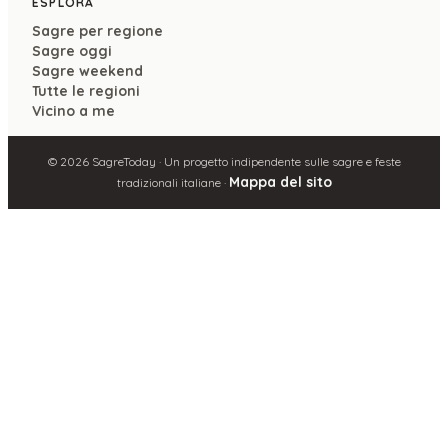
ESPLORA
Sagre per regione
Sagre oggi
Sagre weekend
Tutte le regioni
Vicino a me
©
2026
SagreToday · Un progetto indipendente sulle sagre e feste
Mappa del sito
tradizionali italiane ·