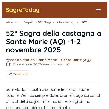
SagreToday
Abruzzo
›
L'Aquila
›
52° Sagra della castagna
›
2025
Segnala una sagra
52° Sagra della castagna
a
Tutte le Sagre
Sante Marie
(
AQ
) ·
1-2
novembre 2025
Vicino a Me
centro storico, Sante Marie – Sante Marie (AQ)
1-2 novembre 2025
(evento passato)
Condividi
SagreToday ti aiuta a scoprire le migliori sagre
italiane!
Verifica sempre date, orari e luogo
sui canali
ufficiali della sagra , informazioni e programma
possono cambiare all'ultimo minuto.