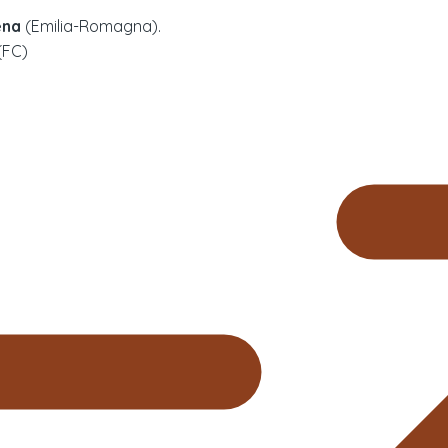
ena
(
Emilia-Romagna
).
 (FC)