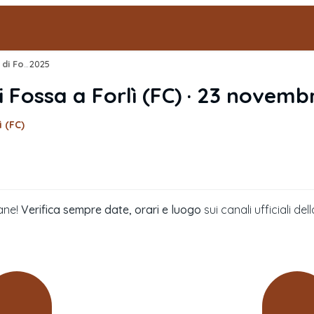
50ª Fiera del Formaggio di Fossa
2025
›
i Fossa
a
Forlì
(
FC
) ·
23 novemb
ì (FC)
ane!
Verifica sempre date, orari e luogo
sui canali ufficiali 